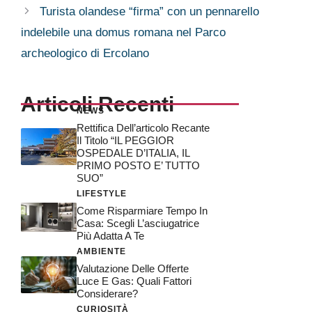
Turista olandese “firma” con un pennarello
indelebile una domus romana nel Parco
archeologico di Ercolano
Articoli Recenti
NEWS
Rettifica Dell’articolo Recante
Il Titolo “IL PEGGIOR
OSPEDALE D’ITALIA, IL
PRIMO POSTO E’ TUTTO
SUO”
LIFESTYLE
Come Risparmiare Tempo In
Casa: Scegli L’asciugatrice
Più Adatta A Te
AMBIENTE
Valutazione Delle Offerte
Luce E Gas: Quali Fattori
Considerare?
CURIOSITÀ