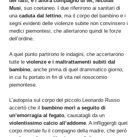
dei fatti, e l’allora compagno di lei, Nicolas
Musi
, suo coetaneo. I due riferirono ai sanitari di
una
caduta dal lettino
, ma il corpo del bambino e i
segni evidenti delle violenze subite non convinsero i
medici piemontesi, che allertarono quindi le forze
dell’ordine.
A quel punto partirono le indagini, che accertarono
tutte le
violenze e i maltrattamenti subiti dal
bambino
, anche prima di quel drammatico giorno,
in cui fu portato in fin di vita nel nosocomio
piemontese.
L’autopsia sul corpo del piccolo Leonardo Russo
accertò che il
bambino morì a seguito di
un’emorragia al fegato
, causatagli da un
violentissimo calcio all’addome
. A infliggergli quel
corpo mortale fu il compagno della madre, che però