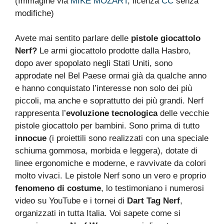
(Immagine via
MIKE MOZART
, licenza
CC
senza
modifiche)
Avete mai sentito parlare delle
pistole giocattolo
Nerf?
Le armi giocattolo prodotte dalla Hasbro,
dopo aver spopolato negli Stati Uniti, sono
approdate nel Bel Paese ormai già da qualche anno
e hanno conquistato l’interesse non solo dei più
piccoli, ma anche e soprattutto dei più grandi. Nerf
rappresenta l’
evoluzione tecnologica
delle vecchie
pistole giocattolo per bambini. Sono prima di tutto
innocue
(i proiettili sono realizzati con una speciale
schiuma gommosa, morbida e leggera), dotate di
linee ergonomiche e moderne, e ravvivate da colori
molto vivaci. Le pistole Nerf sono un vero e proprio
fenomeno di costume
, lo testimoniano i numerosi
video su YouTube e i tornei di
Dart Tag Nerf
,
organizzati in tutta Italia. Voi sapete come si