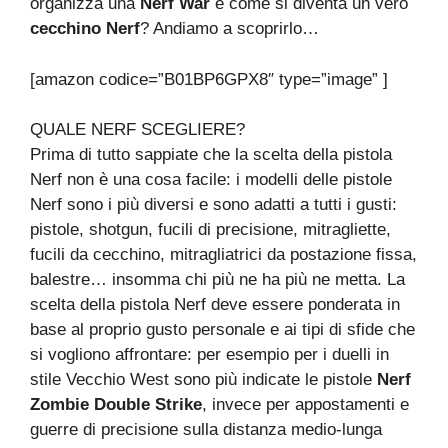
organizza una
Nerf War
e come si diventa un vero
cecchino Nerf
? Andiamo a scoprirlo…
[amazon codice=”B01BP6GPX8″ type=”image” ]
QUALE NERF SCEGLIERE?
Prima di tutto sappiate che la scelta della pistola
Nerf non è una cosa facile: i modelli delle pistole
Nerf sono i più diversi e sono adatti a tutti i gusti:
pistole, shotgun, fucili di precisione, mitragliette,
fucili da cecchino, mitragliatrici da postazione fissa,
balestre… insomma chi più ne ha più ne metta. La
scelta della pistola Nerf deve essere ponderata in
base al proprio gusto personale e ai tipi di sfide che
si vogliono affrontare: per esempio per i duelli in
stile Vecchio West sono più indicate le pistole
Nerf
Zombie Double Strike
, invece per appostamenti e
guerre di precisione sulla distanza medio-lunga