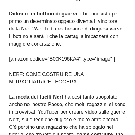
Definite un bottino di guerra:
chi conquista per
primo un determinato oggetto diventa il vincitore
della Nerf War. Tutti cercheranno di dirigersi verso
il bottino e sarà lì che la battaglia impazzerà con
maggiore concitazione.
[amazon codice=”B00K196KA4″ type=”image” ]
NERF: COME COSTRUIRE UNA
MITRAGLIATRICE LEGGERA
La
moda dei fucili Nerf
ha così tanto spopolato
anche nel nostro Paese, che molti ragazzini si sono
improvvisati YouTuber per creare video sulle guerre
Nerf, sulle tecniche di gioco e molto altro ancora.
C’è persino una ragazzino che ha spiegato nel
tutorial che trovate qui sopra,
come costruire una