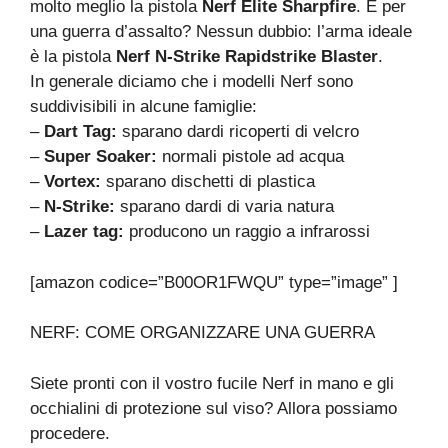
molto meglio la pistola
Nerf Elite Sharpfire
. E per
una guerra d’assalto? Nessun dubbio: l’arma ideale
è la pistola
Nerf N-Strike Rapidstrike Blaster
.
In generale diciamo che i modelli Nerf sono
suddivisibili in alcune famiglie:
–
Dart Tag:
sparano dardi ricoperti di velcro
–
Super Soaker:
normali pistole ad acqua
–
Vortex:
sparano dischetti di plastica
–
N-Strike:
sparano dardi di varia natura
–
Lazer tag:
producono un raggio a infrarossi
[amazon codice=”B00OR1FWQU” type=”image” ]
NERF: COME ORGANIZZARE UNA GUERRA
Siete pronti con il vostro fucile Nerf in mano e gli
occhialini di protezione sul viso? Allora possiamo
procedere.