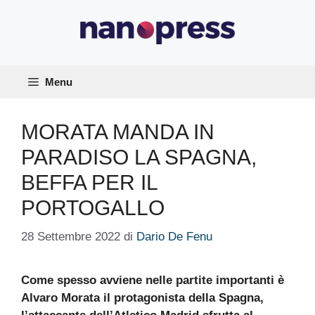
Vai
al
contenuto
Menu
MORATA MANDA IN
PARADISO LA SPAGNA,
BEFFA PER IL
PORTOGALLO
28 Settembre 2022
di
Dario De Fenu
Come spesso avviene nelle partite importanti è
Alvaro Morata il protagonista della Spagna,