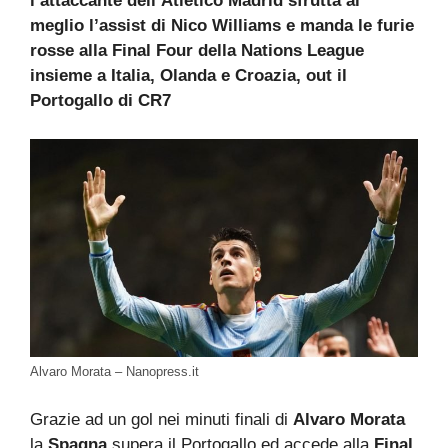
l’attaccante dell’Atletico Madrid sfrutta al
meglio l’assist di Nico Williams e manda le furie
rosse alla Final Four della Nations League
insieme a Italia, Olanda e Croazia, out il
Portogallo di CR7
Alvaro Morata – Nanopress.it
Grazie ad un gol nei minuti finali di
Alvaro Morata
la
Spagna
supera il Portogallo ed accede alla
Final