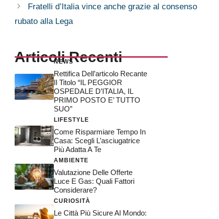
Fratelli d’Italia vince anche grazie al consenso
rubato alla Lega
Articoli Recenti
NEWS
Rettifica Dell’articolo Recante
Il Titolo “IL PEGGIOR
OSPEDALE D’ITALIA, IL
PRIMO POSTO E’ TUTTO
SUO”
LIFESTYLE
Come Risparmiare Tempo In
Casa: Scegli L’asciugatrice
Più Adatta A Te
AMBIENTE
Valutazione Delle Offerte
Luce E Gas: Quali Fattori
Considerare?
CURIOSITÀ
Le Città Più Sicure Al Mondo: