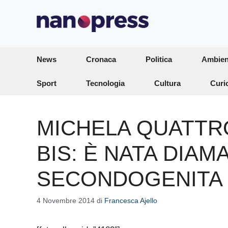
Vai
al
contenuto
News
Cronaca
Politica
Ambien
Sport
Tecnologia
Cultura
Curi
MICHELA QUATT
BIS: È NATA DIAM
SECONDOGENITA D
4 Novembre 2014
di
Francesca Ajello