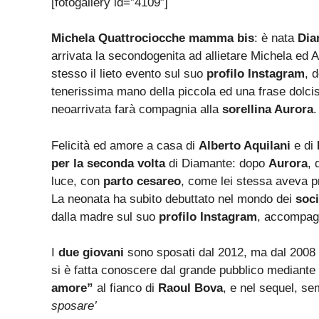
[fotogallery id=”4109″]
Michela Quattrociocche
mamma bis
: è nata
Dia
arrivata la secondogenita ad allietare Michela ed A
stesso il lieto evento sul suo
profilo Instagram
, 
tenerissima mano della piccola ed una frase dolci
neoarrivata farà compagnia alla
sorellina Aurora
.
Felicità ed amore a casa di
Alberto Aquilani
e di
per la seconda volta
di Diamante: dopo
Aurora
, 
luce, con
parto cesareo
, come lei stessa aveva 
La neonata ha subito debuttato nel mondo dei
soc
dalla madre sul suo
profilo Instagram
, accompaga
I
due giovani
sono sposati dal 2012, ma dal 200
si è fatta conoscere dal grande pubblico mediante i
amore”
al fianco di
Raoul Bova
, e nel sequel, se
sposare’