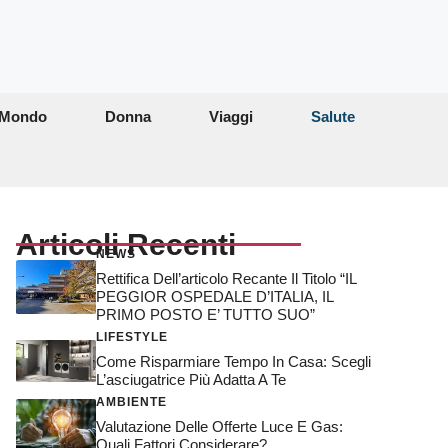
Mondo
Donna
Viaggi
Salute
Articoli Recenti
NEWS
Rettifica Dell’articolo Recante Il Titolo “IL
PEGGIOR OSPEDALE D’ITALIA, IL
PRIMO POSTO E’ TUTTO SUO”
LIFESTYLE
Come Risparmiare Tempo In Casa: Scegli
L’asciugatrice Più Adatta A Te
AMBIENTE
Valutazione Delle Offerte Luce E Gas:
Quali Fattori Considerare?