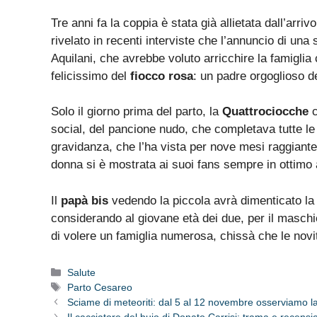
Tre anni fa la coppia è stata già allietata dall’arrivo
rivelato in recenti interviste che l’annuncio di u
Aquilani, che avrebbe voluto arricchire la famiglia 
felicissimo del
fiocco rosa
: un padre orgoglioso d
Solo il giorno prima del parto, la
Quattrociocche
c
social, del pancione nudo, che completava tutte le 
gravidanza, che l’ha vista per nove mesi raggiante.
donna si è mostrata ai suoi fans sempre in ottimo 
Il
papà bis
vedendo la piccola avrà dimenticato la 
considerando al giovane età dei due, per il masch
di volere un famiglia numerosa, chissà che le novit
Categorie
Salute
Tag
Parto Cesareo
Sciame di meteoriti: dal 5 al 12 novembre osserviamo la 
Il cacciatore del buio di Donato Carrisi: trama e recensi