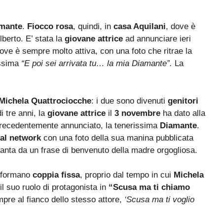
mante
.
Fiocco rosa
, quindi, in
casa Aquilani
, dove è
lberto. E’ stata la
giovane attrice
ad annunciare ieri
dove è sempre molto attiva, con una foto che ritrae la
ssima
“E poi sei arrivata tu… la mia Diamante”.
La
Michela Quattrociocche
: i due sono divenuti
genitori
di tre anni, la
giovane attrice
il
3 novembre
ha dato alla
precedentemente annunciato, la tenerissima
Diamante
.
ial network
con una foto della sua manina pubblicata
nta da un frase di benvenuto della madre orgogliosa.
8 formano
coppia fissa
, proprio dal tempo in cui
Michela
l suo ruolo di protagonista in
“Scusa ma ti chiamo
mpre al fianco dello stesso attore,
‘Scusa ma ti voglio