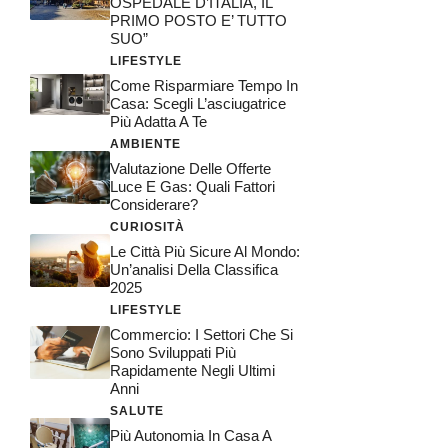
OSPEDALE D’ITALIA, IL
PRIMO POSTO E’ TUTTO
SUO”
LIFESTYLE
Come Risparmiare Tempo In
Casa: Scegli L’asciugatrice
Più Adatta A Te
AMBIENTE
Valutazione Delle Offerte
Luce E Gas: Quali Fattori
Considerare?
CURIOSITÀ
Le Città Più Sicure Al Mondo:
Un’analisi Della Classifica
2025
LIFESTYLE
Commercio: I Settori Che Si
Sono Sviluppati Più
Rapidamente Negli Ultimi
Anni
SALUTE
Più Autonomia In Casa A