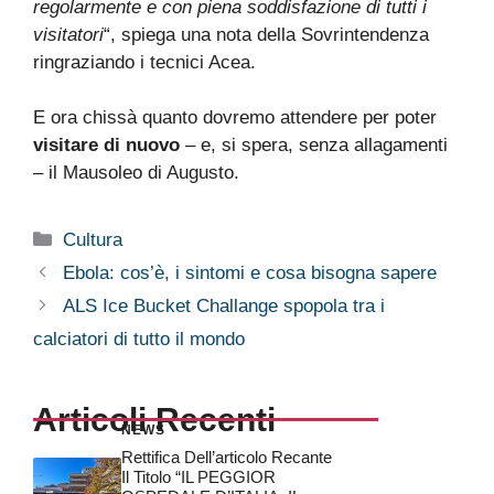
regolarmente e con piena soddisfazione di tutti i
visitatori
“, spiega una nota della Sovrintendenza
ringraziando i tecnici Acea.
E ora chissà quanto dovremo attendere per poter
visitare di nuovo
– e, si spera, senza allagamenti
– il Mausoleo di Augusto.
Categorie
Cultura
Ebola: cos’è, i sintomi e cosa bisogna sapere
ALS Ice Bucket Challange spopola tra i
calciatori di tutto il mondo
Articoli Recenti
NEWS
Rettifica Dell’articolo Recante
Il Titolo “IL PEGGIOR