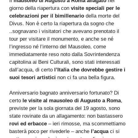
Il
mausoleo di Augusto a Roma allagato
nel
giorno della riapertura con
visite speciali per le
celebrazioni per il bimillenario
della morte del
Divus. Non è certo la riapertura da sogno che
..sognavano i visitatori che avevano prenotato il
tour per visitare il monumento, e anche se né
l’ingresso né l’interno del Mausoleo, come
immediatamente reso noto dalla Sovrintendenza
capitolina ai Beni Culturali, sono stati interessati
dall’acqua, di certo
l’Italia che dovrebbe gestire i
suoi tesori artistici
non ci fa una bella figura.
Anniversario bagnato anniversario fortunato? Di
certo
le visite al mausoleo di Augusto a Roma
,
previste per la sola giornata del 19 agosto, sono
state rovinate da un allagamento: non bastassero
rovi ed erbacce
– ieri rimosse, ma scommettiamo
basterà poco per rivederle – anche
l’acqua
ci si