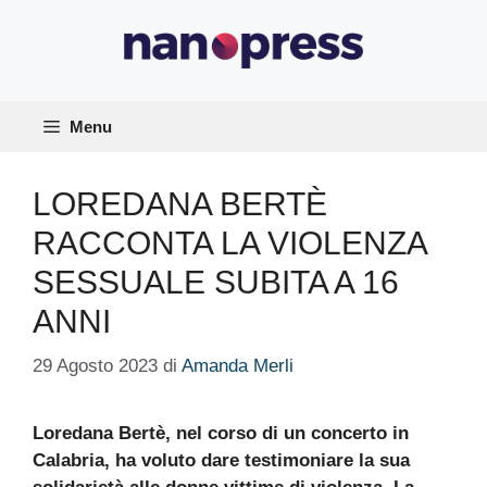
Vai
al
contenuto
Menu
LOREDANA BERTÈ
RACCONTA LA VIOLENZA
SESSUALE SUBITA A 16
ANNI
29 Agosto 2023
di
Amanda Merli
Loredana Bertè, nel corso di un concerto in
Calabria, ha voluto dare testimoniare la sua