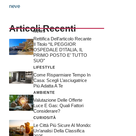
neve
Articoli Recenti
NEWS
Rettifica Dell’articolo Recante
Il Titolo “IL PEGGIOR
OSPEDALE D’ITALIA, IL
PRIMO POSTO E’ TUTTO
SUO”
LIFESTYLE
Come Risparmiare Tempo In
Casa: Scegli L’asciugatrice
Più Adatta A Te
AMBIENTE
Valutazione Delle Offerte
Luce E Gas: Quali Fattori
Considerare?
CURIOSITÀ
Le Città Più Sicure Al Mondo:
Un’analisi Della Classifica