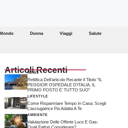
Mondo
Donna
Viaggi
Salute
Articoli Recenti
NEWS
Rettifica Dell’articolo Recante Il Titolo “IL
PEGGIOR OSPEDALE D’ITALIA, IL
PRIMO POSTO E’ TUTTO SUO”
LIFESTYLE
Come Risparmiare Tempo In Casa: Scegli
L’asciugatrice Più Adatta A Te
AMBIENTE
Valutazione Delle Offerte Luce E Gas:
Quali Fattori Considerare?