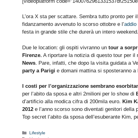
[videoplatform code=”1400762961331537df25150e
L’ora X sta per scattare. Sembra tutto pronto per i
fidanzamento avvenuto lo scorso ottobre e l’
addio 
festa in grande stile che durerà un intero weekend
Due le location: gli ospiti vivranno un
tour a sorpr
Firenze.
A riportare la notizia di questo tour per il
News
. Pare, infatti, che dopo la visita guidata a V
party a Parigi
e domani mattina si sposteranno a 
I costi per l’organizzazione sembrano esorbitan
per l’abito da sposa e altri 2milioni per lo show di
d’artificio alla modica cifra di 200mila euro.
Kim K
2012
e l’anno scorso sono diventati genitori della
Top secret l’abito da sposa dell’esuberante Kim, p
Categorie
Lifestyle