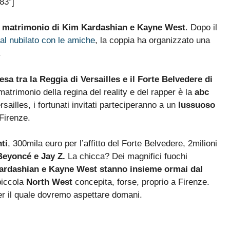
83″]
l
matrimonio di Kim Kardashian e Kayne West
. Dopo il
al nubilato con le amiche
, la coppia ha organizzato una
.
esa tra la Reggia di Versailles e il Forte Belvedere di
 matrimonio della regina del reality e del rapper è la
abc
ersailles, i fortunati invitati parteciperanno a un
lussuoso
Firenze.
ti
, 300mila euro per l’affitto del Forte Belvedere, 2milioni
Beyoncé e Jay Z.
La chicca? Dei magnifici fuochi
ardashian e Kayne West stanno insieme ormai dal
 piccola
North West
concepita, forse, proprio a Firenze.
er il quale dovremo aspettare domani.