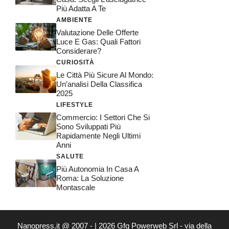
Più Adatta A Te
AMBIENTE
Valutazione Delle Offerte
Luce E Gas: Quali Fattori
Considerare?
CURIOSITÀ
Le Città Più Sicure Al Mondo:
Un’analisi Della Classifica
2025
LIFESTYLE
Commercio: I Settori Che Si
Sono Sviluppati Più
Rapidamente Negli Ultimi
Anni
SALUTE
Più Autonomia In Casa A
Roma: La Soluzione
Montascale
Nanopress.it @ 2007 - | 2026 Gfg Powerweb Srl - via della