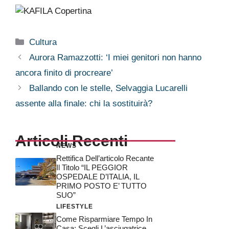
Categorie
Cultura
Aurora Ramazzotti: ‘I miei genitori non hanno
ancora finito di procreare’
Ballando con le stelle, Selvaggia Lucarelli
assente alla finale: chi la sostituirà?
Articoli Recenti
NEWS
Rettifica Dell’articolo Recante
Il Titolo “IL PEGGIOR
OSPEDALE D’ITALIA, IL
PRIMO POSTO E’ TUTTO
SUO”
LIFESTYLE
Come Risparmiare Tempo In
Casa: Scegli L’asciugatrice