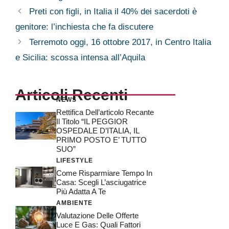
Preti con figli, in Italia il 40% dei sacerdoti è
genitore: l’inchiesta che fa discutere
Terremoto oggi, 16 ottobre 2017, in Centro Italia
e Sicilia: scossa intensa all’Aquila
Articoli Recenti
NEWS
Rettifica Dell’articolo Recante
Il Titolo “IL PEGGIOR
OSPEDALE D’ITALIA, IL
PRIMO POSTO E’ TUTTO
SUO”
LIFESTYLE
Come Risparmiare Tempo In
Casa: Scegli L’asciugatrice
Più Adatta A Te
AMBIENTE
Valutazione Delle Offerte
Luce E Gas: Quali Fattori