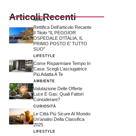
Articoli Recenti
NEWS
Rettifica Dell’articolo Recante
Il Titolo “IL PEGGIOR
OSPEDALE D’ITALIA, IL
PRIMO POSTO E’ TUTTO
SUO”
LIFESTYLE
Come Risparmiare Tempo In
Casa: Scegli L’asciugatrice
Più Adatta A Te
AMBIENTE
Valutazione Delle Offerte
Luce E Gas: Quali Fattori
Considerare?
CURIOSITÀ
Le Città Più Sicure Al Mondo:
Un’analisi Della Classifica
2025
LIFESTYLE