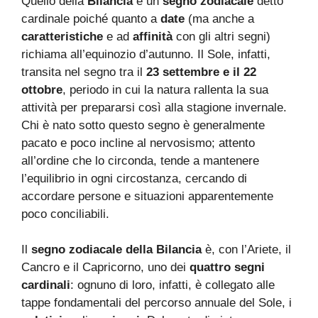
Quello della
Bilancia
è un
segno zodiacale
detto
cardinale poiché quanto a
date
(ma anche a
caratteristiche
e ad
affinità
con gli altri segni)
richiama all’equinozio d’autunno. Il Sole, infatti,
transita nel segno tra il
23 settembre e il 22
ottobre
, periodo in cui la natura rallenta la sua
attività per prepararsi così alla stagione invernale.
Chi è nato sotto questo segno è generalmente
pacato e poco incline al nervosismo; attento
all’ordine che lo circonda, tende a mantenere
l’equilibrio in ogni circostanza, cercando di
accordare persone e situazioni apparentemente
poco conciliabili.
Il
segno zodiacale della Bilancia
è, con l’Ariete, il
Cancro e il Capricorno, uno dei
quattro segni
cardinali
: ognuno di loro, infatti, è collegato alle
tappe fondamentali del percorso annuale del Sole, i