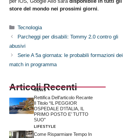
per iOS, Google Allo sarà
disponibile in tutti gli
store del mondo nei prossimi giorni
.
Categorie
Tecnologia
Parcheggi per disabili: Tommy 2.0 contro gli
abusivi
Serie A 5a giornata: le probabili formazioni dei
match in programma
Articoli Recenti
NEWS
Rettifica Dell’articolo Recante
Il Titolo “IL PEGGIOR
OSPEDALE D’ITALIA, IL
PRIMO POSTO E’ TUTTO
SUO”
LIFESTYLE
Come Risparmiare Tempo In