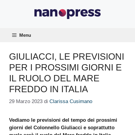
Vai
al
contenuto
Menu
GIULIACCI, LE PREVISIONI
PER I PROSSIMI GIORNI E
IL RUOLO DEL MARE
FREDDO IN ITALIA
29 Marzo 2023
di
Clarissa Cusimano
Vediamo le previsioni del tempo dei prossimi
giorni del Colonnello Giuliacci e soprattutto