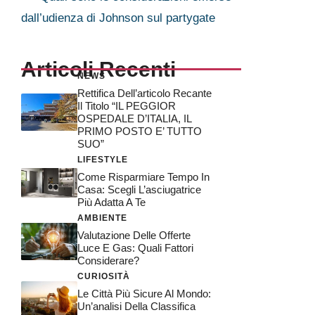
dall’udienza di Johnson sul partygate
Articoli Recenti
NEWS
Rettifica Dell’articolo Recante
Il Titolo “IL PEGGIOR
OSPEDALE D’ITALIA, IL
PRIMO POSTO E’ TUTTO
SUO”
LIFESTYLE
Come Risparmiare Tempo In
Casa: Scegli L’asciugatrice
Più Adatta A Te
AMBIENTE
Valutazione Delle Offerte
Luce E Gas: Quali Fattori
Considerare?
CURIOSITÀ
Le Città Più Sicure Al Mondo:
Un’analisi Della Classifica