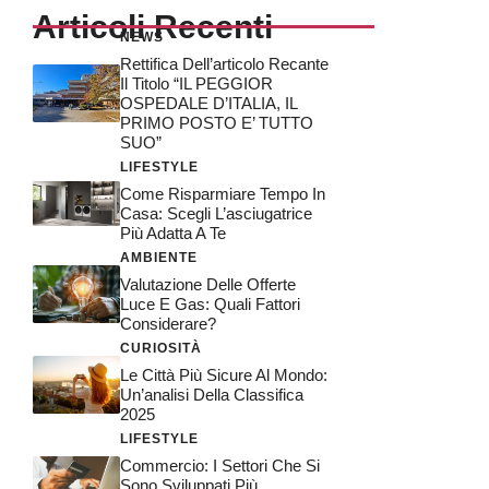
Articoli Recenti
NEWS
Rettifica Dell’articolo Recante
Il Titolo “IL PEGGIOR
OSPEDALE D’ITALIA, IL
PRIMO POSTO E’ TUTTO
SUO”
LIFESTYLE
Come Risparmiare Tempo In
Casa: Scegli L’asciugatrice
Più Adatta A Te
AMBIENTE
Valutazione Delle Offerte
Luce E Gas: Quali Fattori
Considerare?
CURIOSITÀ
Le Città Più Sicure Al Mondo:
Un’analisi Della Classifica
2025
LIFESTYLE
Commercio: I Settori Che Si
Sono Sviluppati Più