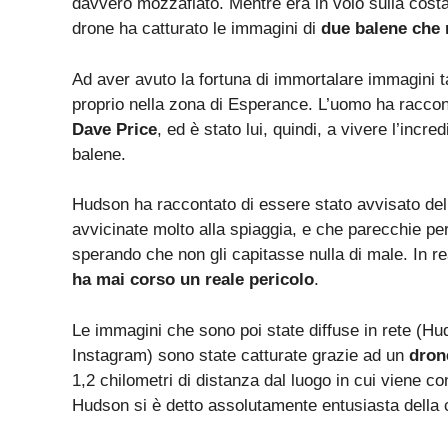
davvero mozzafiato. Mentre era in volo sulla costa
drone ha catturato le immagini di
due balene che 
Ad aver avuto la fortuna di immortalare immagini ta
proprio nella zona di Esperance. L’uomo ha racconta
Dave Price
, ed è stato lui, quindi, a vivere l’incr
balene.
Hudson ha raccontato di essere stato avvisato de
avvicinate molto alla spiaggia, e che parecchie pe
sperando che non gli capitasse nulla di male. In 
ha mai corso un reale pericolo
.
Le immagini che sono poi state diffuse in rete (Hu
Instagram) sono state catturate grazie ad un
dron
1,2 chilometri di distanza dal luogo in cui viene c
Hudson si è detto assolutamente entusiasta della c