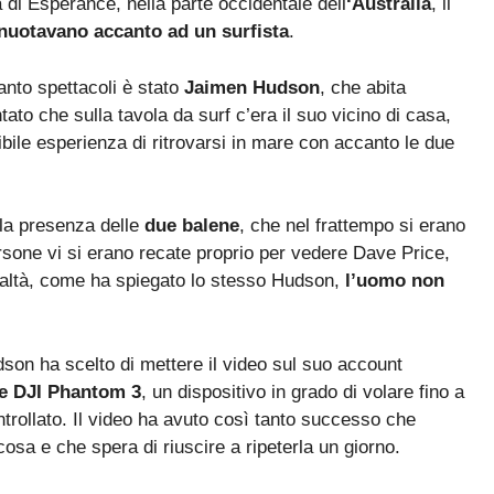
 di Esperance, nella parte occidentale dell
‘Australia
, il
nuotavano accanto ad un surfista
.
nto spettacoli è stato
Jaimen Hudson
, che abita
to che sulla tavola da surf c’era il suo vicino di casa,
edibile esperienza di ritrovarsi in mare con accanto le due
lla presenza delle
due balene
, che nel frattempo si erano
rsone vi si erano recate proprio per vedere Dave Price,
realtà, come ha spiegato lo stesso Hudson,
l’uomo non
dson ha scelto di mettere il video sul suo account
e DJI Phantom 3
, un dispositivo in grado di volare fino a
ontrollato. Il video ha avuto così tanto successo che
osa e che spera di riuscire a ripeterla un giorno.