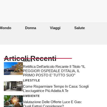
Mondo
Donna
Viaggi
Salute
Articoli Recenti
NEWS
Rettifica Dell’articolo Recante Il Titolo “IL
PEGGIOR OSPEDALE D’ITALIA, IL
PRIMO POSTO E’ TUTTO SUO”
LIFESTYLE
Come Risparmiare Tempo In Casa: Scegli
L’asciugatrice Più Adatta A Te
AMBIENTE
Valutazione Delle Offerte Luce E Gas:
Quali Fattori Considerare?