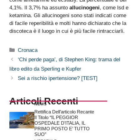
4,1%. Il 3,7% ha assunto
allucinogeni
, come lsd e
ketamina. Gli allucinogeni sono stati indicati come
di facile reperibilità e molti hanno dichiarato che la
discoteca è il luogo in cui è più facile rintracciarli.
Categorie
Cronaca
‘Chi perde paga’, di Stephen King: trama del
libro edito da Sperling e Kupfer
Sei a rischio ipertensione? [TEST]
Articoli Recenti
NEWS
Rettifica Dell’articolo Recante
Il Titolo “IL PEGGIOR
OSPEDALE D’ITALIA, IL
PRIMO POSTO E’ TUTTO
SUO”