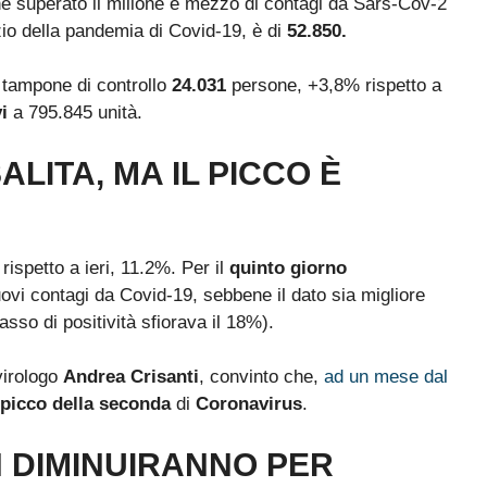
he superato il milione e mezzo di contagi da Sars-Cov-2
inizio della pandemia di Covid-19, è di
52.850.
 tampone di controllo
24.031
persone, +3,8% rispetto a
vi
a 795.845 unità.
SALITA, MA IL PICCO È
o rispetto a ieri, 11.2%. Per il
quinto giorno
ovi contagi da Covid-19, sebbene il dato sia migliore
 tasso di positività sfiorava il 18%).
virologo
Andrea Crisanti
, convinto che,
ad un mese dal
il picco della seconda
di
Coronavirus
.
N DIMINUIRANNO PER