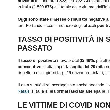
novembre,
sono
stati 822
, ieri 722. Abbiamo anc
in Italia (
1.509.875
)
e il totale delle vittime, dall’
Oggi sono state dimesse o risultate negative
al
ieri. Portando il così il numero degli
attuali positi
TASSO DI POSITIVITÀ IN 
PASSATO
Il
tasso di positività
rilevato è
al 12,46%
, più alt
consecutivo
l’Italia super la
soglia del 20 mila
nu
rispetto a dieci giorni fa (il 16 novembre, infatti, il
Il dato si può dire incoraggiante anche secondo il 
Natale
,
l’Italia si sia ormai lasciata alle spalle 
LE VITTIME DI COVID NO