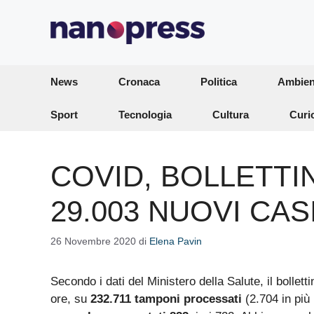
Vai
al
contenuto
News
Cronaca
Politica
Ambien
Sport
Tecnologia
Cultura
Curi
COVID, BOLLETTI
29.003 NUOVI CAS
26 Novembre 2020
di
Elena Pavin
Secondo i dati del Ministero della Salute, il bollett
ore, su
232.711 tamponi processati
(2.704 in più 