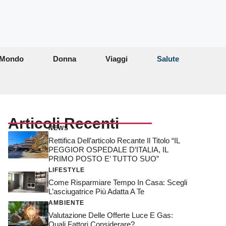
Mondo
Donna
Viaggi
Salute
Articoli Recenti
NEWS
Rettifica Dell’articolo Recante Il Titolo “IL
PEGGIOR OSPEDALE D’ITALIA, IL
PRIMO POSTO E’ TUTTO SUO”
LIFESTYLE
Come Risparmiare Tempo In Casa: Scegli
L’asciugatrice Più Adatta A Te
AMBIENTE
Valutazione Delle Offerte Luce E Gas:
Quali Fattori Considerare?