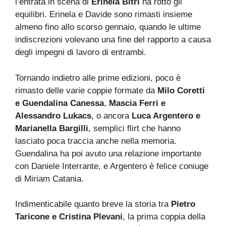
l’entrata in scena di
Erinela Bitri
ha rotto gli
equilibri. Erinela e Davide sono rimasti insieme
almeno fino allo scorso gennaio, quando le ultime
indiscrezioni volevano una fine del rapporto a causa
degli impegni di lavoro di entrambi.
Tornando indietro alle prime edizioni, poco è
rimasto delle varie coppie formate da
Milo Coretti
e Guendalina Canessa
,
Mascia Ferri e
Alessandro Lukacs
, o ancora
Luca Argentero e
Marianella Bargilli
, semplici flirt che hanno
lasciato poca traccia anche nella memoria.
Guendalina ha poi avuto una relazione importante
con Daniele Interrante, e Argentero è felice coniuge
di Miriam Catania.
Indimenticabile quanto breve la storia tra
Pietro
Taricone e Cristina Plevani
, la prima coppia della