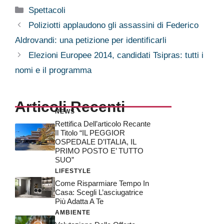
Categorie
Spettacoli
Poliziotti applaudono gli assassini di Federico
Aldrovandi: una petizione per identificarli
Elezioni Europee 2014, candidati Tsipras: tutti i
nomi e il programma
Articoli Recenti
NEWS
Rettifica Dell’articolo Recante
Il Titolo “IL PEGGIOR
OSPEDALE D’ITALIA, IL
PRIMO POSTO E’ TUTTO
SUO”
LIFESTYLE
Come Risparmiare Tempo In
Casa: Scegli L’asciugatrice
Più Adatta A Te
AMBIENTE