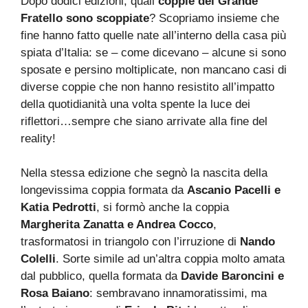
Dopo dodici edizioni, quali
coppie del Grande
Fratello sono scoppiate
? Scopriamo insieme che
fine hanno fatto quelle nate all’interno della casa più
spiata d’Italia: se – come dicevano – alcune si sono
sposate e persino moltiplicate, non mancano casi di
diverse coppie che non hanno resistito all’impatto
della quotidianità una volta spente la luce dei
riflettori…sempre che siano arrivate alla fine del
reality!
Nella stessa edizione che segnò la nascita della
longevissima coppia formata da
Ascanio Pacelli e
Katia Pedrotti
, si formò anche la coppia
Margherita Zanatta e Andrea Cocco
,
trasformatosi in triangolo con l’irruzione di
Nando
Colelli
. Sorte simile ad un’altra coppia molto amata
dal pubblico, quella formata da
Davide Baroncini e
Rosa Baiano
: sembravano innamoratissimi, ma