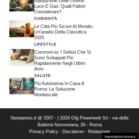
Valutazione Delle Offerte
Luce E Gas: Quali Fattori
Considerare?
CURIOSITÀ
Le Città Più Sicure Al Mondo:
Un’analisi Della Classifica
2025
LIFESTYLE
Commercio: I Settori Che Si
Sono Sviluppati Più
Rapidamente Negli Ultimi
Anni
SALUTE
Più Autonomia In Casa A
Roma: La Soluzione
Montascale
Nanopress.it @ 2007 - | 2026 Gfg Powerweb Srl - via della
Batteria Nomentana, 26 - Roma
Privacy Policy
-
Disclaimer
-
Redazione
Impostazioni privacy