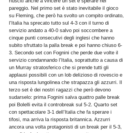
riusciti anche a vincere un set e sperare nel
pareggio. Nel primo set è stato inevitabile il gioco
su Fleming, che però ha svolto un compito ordinato,
l’Italia ha sprecato tutto sul 4-3 con il turno di
servizio andato a 40-0 salvo poi soccombere a
cinque punti consecutivi degli inglesi che hanno
subito sfruttato la palla break e poi hanno chiuso 6-
3. Secondo set con Fognini che perde due volte il
servizio condannando l’Italia, soprattutto a causa di
un Murray stratosferico che si prende tutti gli
applausi possibili con un lob delizioso di rovescio e
una risposta lungolinea che strapazza gli azzurri. Il
terzo set è dei nostri ragazzi che però devono
sudarselo: prima Fognini salva quattro palle break
poi Bolelli evita il controbreak sul 5-2. Quarto set
con spettacolare 3-1 dell’Italia che fa sperare i
tifosi, ma arriva la risposta britannica. Azzurri
ancora una volta protagonisti di un break per il 5-3,