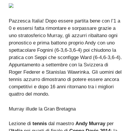
Pazzesca Italia! Dopo essere partita bene con l’1 a
0 e essersi fatta rimontare e sorpassare grazie a
uno stratosferico Murray, gli azzurri ribaltano ogni
pronostico e prima battono proprio Andy con uno
spettacolare Fognini (6-3,6-3,6-4) poi chiudono la
pratica con Seppi che sconfigge Ward (6-4,6-3,6-4).
Appuntamento a settembre con la Svizzera di
Roger Federer e Stanislas Wawrinka. Gli uomini del
tennis azzurro dimostrano di potere essere ancora
competitivi e dopo 16 anni ritornano tra i migliori
quattro del mondo.
Murray illude la Gran Bretagna
Lezione di
tennis
dal maestro
Andy Murray
per
l’
Italia
nei quarti di finale di
Coppa Davis 2014
: la