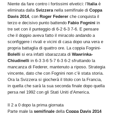
Niente da fare contro i fortissimi elvetici: l’
Italia
è
eliminata dalla
Svizzera
nella semifinale di
Coppa
Davis 2014
, con
Roger Federer
che conquista il
terzo e decisivo punto battendo
Fabio Fognini
in
tre set con il punteggio di 6-2 6-3 7-6. E pensare
che il doppio aveva fatto il miracolo andando a
sconfiggere i rivali e vicini di casa dopo una vera e
propria battaglia di quattro ore. La coppia Fognini-
Bolelli
si era infatti sbarazzata di
Wawrinka-
Chiudinelli
in 6-3 3-6 5-7 6-3 6-2 sfruttando la
mancanza di Federer, mantenuto a riposo. Strategia
vincente, dato che con Fognini non c’è stata storia.
Ora la Svizzera si giocherà il titolo con la Francia,
in quella che sarà la sua seconda finale dopo quella
persa nel 1992 con gli Stati Uniti d’America.
Il 2 a 0 dopo la prima giornata
Parte male la
semifinale
della
Coppa Davis 2014