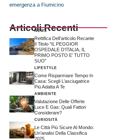
emergenza a Fiumicino
Articoli Recenti
NEWS
Rettifica Dell’articolo Recante
Il Titolo “IL PEGGIOR
OSPEDALE D’ITALIA, IL
PRIMO POSTO E’ TUTTO
SUO”
LIFESTYLE
Come Risparmiare Tempo In
Casa: Scegli L’asciugatrice
Più Adatta A Te
AMBIENTE
Valutazione Delle Offerte
Luce E Gas: Quali Fattori
Considerare?
CURIOSITÀ
Le Città Più Sicure Al Mondo:
Un’analisi Della Classifica
2025