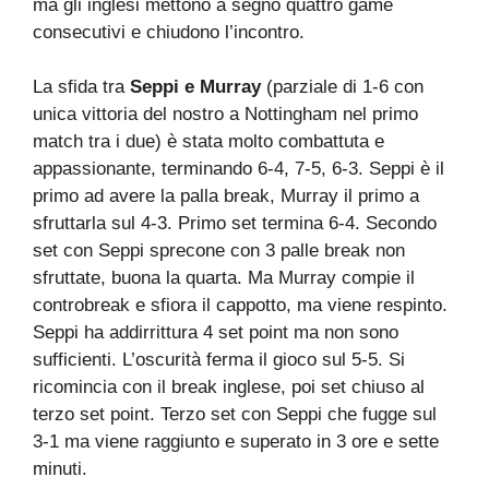
ma gli inglesi mettono a segno quattro game
consecutivi e chiudono l’incontro.
La sfida tra
Seppi e Murray
(parziale di 1-6 con
unica vittoria del nostro a Nottingham nel primo
match tra i due) è stata molto combattuta e
appassionante, terminando 6-4, 7-5, 6-3. Seppi è il
primo ad avere la palla break, Murray il primo a
sfruttarla sul 4-3. Primo set termina 6-4. Secondo
set con Seppi sprecone con 3 palle break non
sfruttate, buona la quarta. Ma Murray compie il
controbreak e sfiora il cappotto, ma viene respinto.
Seppi ha addirrittura 4 set point ma non sono
sufficienti. L’oscurità ferma il gioco sul 5-5. Si
ricomincia con il break inglese, poi set chiuso al
terzo set point. Terzo set con Seppi che fugge sul
3-1 ma viene raggiunto e superato in 3 ore e sette
minuti.