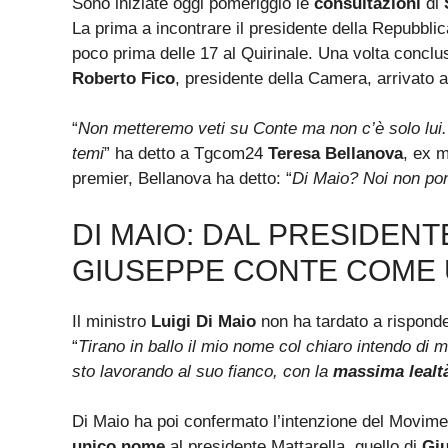
Sono iniziate oggi pomeriggio le
consultazioni
di
La prima a incontrare il presidente della Repubbli
poco prima delle 17 al Quirinale. Una volta conclu
Roberto Fico
, presidente della Camera, arrivato al
“
Non metteremo veti su Conte ma non c’è solo lui.
temi
” ha detto a Tgcom24
Teresa Bellanova
, ex m
premier, Bellanova ha detto: “
Di Maio? Noi non po
DI MAIO: DAL PRESIDEN
GIUSEPPE CONTE COME
Il ministro
Luigi
Di Maio
non ha tardato a risponde
“
Tirano in ballo il mio nome col chiaro intendo di
sto lavorando al suo fianco, con la
massima lealt
Di Maio ha poi confermato l’intenzione del Movimen
unico nome
al presidente Mattarella, quello di
Gi