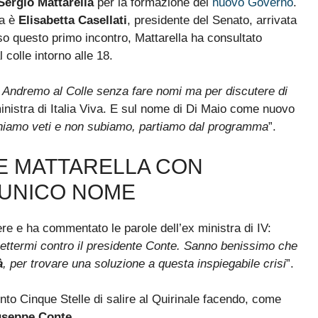
Sergio Mattarella
per la formazione del
nuovo Governo
.
ca è
Elisabetta Casellati
, presidente del Senato, arrivata
so questo primo incontro, Mattarella ha consultato
 colle intorno alle 18.
 Andremo al Colle senza fare nomi ma per discutere di
inistra di Italia Viva. E sul nome di Di Maio come nuovo
niamo veti e non subiamo, partiamo dal programma
”.
TE MATTARELLA CON
 UNICO NOME
re e ha commentato le parole dell’ex ministra di IV:
 mettermi contro il presidente Conte. Sanno benissimo che
à
, per trovare una soluzione a questa inspiegabile crisi
”.
to Cinque Stelle di salire al Quirinale facendo, come
useppe Conte
.