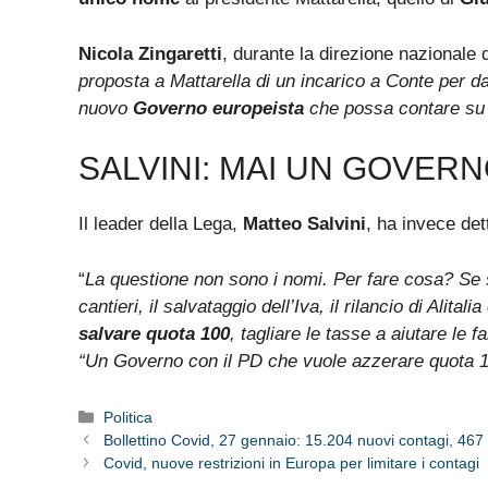
Nicola Zingaretti
, durante la direzione nazionale d
proposta a Mattarella di un incarico a Conte per d
nuovo
Governo europeista
che possa contare su
SALVINI: MAI UN GOVERN
Il leader della Lega,
Matteo Salvini
, ha invece dett
“
La questione non sono i nomi. Per fare cosa? Se si 
cantieri, il salvataggio dell’Iva, il rilancio di Ali
salvare quota 100
, tagliare le tasse a aiutare le f
“Un Governo con il PD che vuole azzerare quota 1
Categorie
Politica
Bollettino Covid, 27 gennaio: 15.204 nuovi contagi, 467
Covid, nuove restrizioni in Europa per limitare i contagi