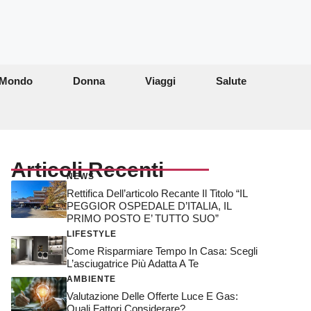
Mondo
Donna
Viaggi
Salute
Articoli Recenti
NEWS
Rettifica Dell’articolo Recante Il Titolo “IL
PEGGIOR OSPEDALE D’ITALIA, IL
PRIMO POSTO E’ TUTTO SUO”
LIFESTYLE
Come Risparmiare Tempo In Casa: Scegli
L’asciugatrice Più Adatta A Te
AMBIENTE
Valutazione Delle Offerte Luce E Gas:
Quali Fattori Considerare?