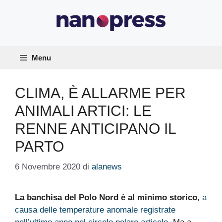
Vai
al
contenuto
Menu
CLIMA, È ALLARME PER
ANIMALI ARTICI: LE
RENNE ANTICIPANO IL
PARTO
6 Novembre 2020
di
alanews
La banchisa del Polo Nord è al minimo storico
,
a
causa delle temperature anomale registrate