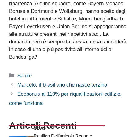
ripartenza. Alcune squadre, come Bayern Monaco,
Borussia Dortmund e Wolfsburg, hanno scelto degli
hotel in città, mentre Schalke, Moenchengladbach,
Bayer Leverkusen e Union Berlino si appoggeranno
alle strutture presenti nei rispettivi stadi. La
domanda però è sempre la stessa: cosa succederà
in caso di una o più positività all’interno della
Bundesliga?
Categorie
Salute
Marcelo, il brasiliano che nasce terzino
Ecobonus al 110% per riqualificazioni edilizie,
come funziona
Articoli Recenti
NEWS
Rettifica Dell’articolo Recante