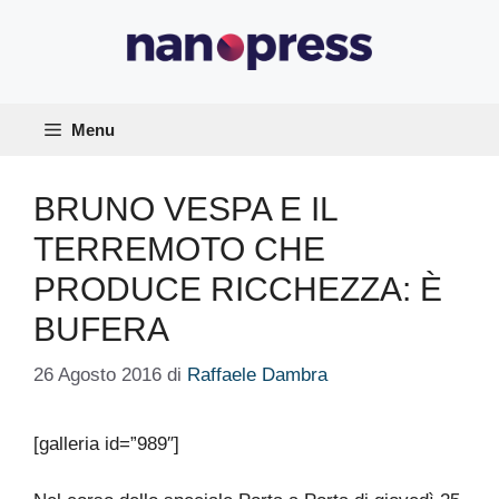
Vai
al
contenuto
Menu
BRUNO VESPA E IL
TERREMOTO CHE
PRODUCE RICCHEZZA: È
BUFERA
26 Agosto 2016
di
Raffaele Dambra
[galleria id=”989″]