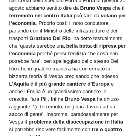
Nel corso dello speciale Porta a Porta di giovedì 25
agosto abbiamo sentito dire da
Bruno Vespa
che il
terremoto nel centro Italia
può fare da
volano per
l’economia
. Proprio così: il noto conduttore,
parlando con il Ministro delle infrastrutture e dei
trasporti
Graziano Del Rio
, ha detto testualmente
che ‘questa sarebbe una
bella botta di ripresa per
l’economia
perché pensi l’edilizia che cosa non
potrebbe fare’, ben spalleggiato dallo stesso Del
Rio che in qualche maniera ha confermato la
bizzarra teoria di Vespa precisando che ‘adesso
L’Aquila è il più grande cantiere d’Europa
e
anche l’Emilia è un grandissimo cantiere in
crescita, farà Pil’. Infine
Bruno Vespa
ha chiuso
raggiante: ‘(il terremoto, ndr) darà lavoro ad un
sacco di gente’. Insomma, paradossalmente per
Vespa il
problema della disoccupazione in Italia
si potrebbe risolvere facilmente con
tre o quattro