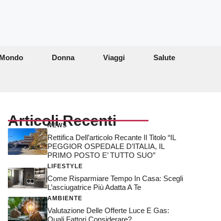
Mondo
Donna
Viaggi
Salute
Articoli Recenti
NEWS
Rettifica Dell’articolo Recante Il Titolo “IL
PEGGIOR OSPEDALE D’ITALIA, IL
PRIMO POSTO E’ TUTTO SUO”
LIFESTYLE
Come Risparmiare Tempo In Casa: Scegli
L’asciugatrice Più Adatta A Te
AMBIENTE
Valutazione Delle Offerte Luce E Gas:
Quali Fattori Considerare?