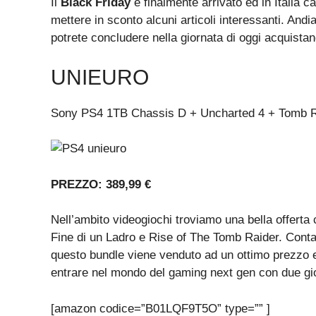
Il
Black Friday
è finalmente arrivato ed in Italia
mettere in sconto alcuni articoli interessanti. Andi
potrete concludere nella giornata di oggi acquistan
UNIEURO
Sony PS4 1TB Chassis D + Uncharted 4 + Tomb R
PREZZO: 389,99 €
Nell’ambito videogiochi troviamo una bella offert
Fine di un Ladro e Rise of The Tomb Raider. Contan
questo bundle viene venduto ad un ottimo prezzo 
entrare nel mondo del gaming next gen con due gio
[amazon codice=”B01LQF9T5O” type=”” ]