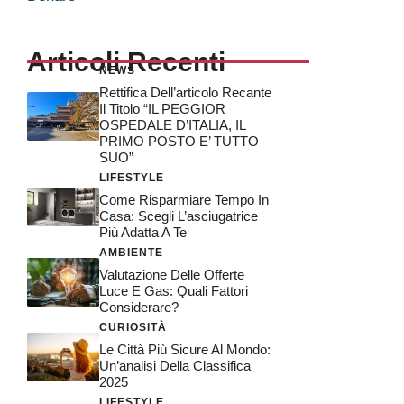
Articoli Recenti
NEWS
Rettifica Dell’articolo Recante
Il Titolo “IL PEGGIOR
OSPEDALE D’ITALIA, IL
PRIMO POSTO E’ TUTTO
SUO”
LIFESTYLE
Come Risparmiare Tempo In
Casa: Scegli L’asciugatrice
Più Adatta A Te
AMBIENTE
Valutazione Delle Offerte
Luce E Gas: Quali Fattori
Considerare?
CURIOSITÀ
Le Città Più Sicure Al Mondo:
Un’analisi Della Classifica
2025
LIFESTYLE