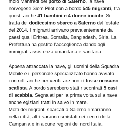
molo Manfredi del
porto di Salerno
, la nave
norvegese Siem Pilot con a bordo
545 migranti
, tra
questi anche
41 bambini e 4 donne incinte
. Si
tratta del
dodicesimo sbarco a Salerno
dall’estate
del 2014. I migranti arrivano prevalentemente da
paesi quali Eritrea, Somalia, Bangladesh, Siria. La
Prefettura ha gestito l’accoglienza dando agli
immigrati assistenza umanitaria e sanitaria.
Appena attraccata la nave, gli uomini della Squadra
Mobile e il personale specializzato hanno avviato i
controlli anche per verificare non ci fosse
nessuno
scafista
. A bordo sarebbero stati riscontrati
5 casi
di scabbia
. Segnalati per la prima volta sulla nave
anche egiziani tratti in salvo in mare.
Molti dei migranti sbarcati a Salerno rimarranno
nella città, altri saranno smistati nei centri della
Campania e in alcune regioni del nord Italia.