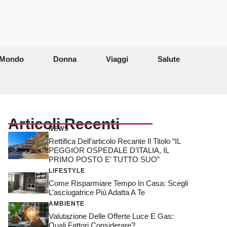
Mondo
Donna
Viaggi
Salute
Articoli Recenti
NEWS
Rettifica Dell’articolo Recante Il Titolo “IL
PEGGIOR OSPEDALE D’ITALIA, IL
PRIMO POSTO E’ TUTTO SUO”
LIFESTYLE
Come Risparmiare Tempo In Casa: Scegli
L’asciugatrice Più Adatta A Te
AMBIENTE
Valutazione Delle Offerte Luce E Gas:
Quali Fattori Considerare?