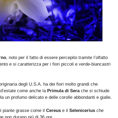
rno
, noto per il fatto di essere percepito tramite l’olfatto
nto e si caratterizza per i fiori piccoli e verde-biancastri
originaria degli U.S.A. ha dei fiori molto grandi che
i d’estate come anche la
Primula di Sera
che si schiude
a un profumo delicato e delle corolle abbondanti e gialle.
di piante grasse come il
Cereus
e il
Selenicerius
che
che non durano più di 36 ore.