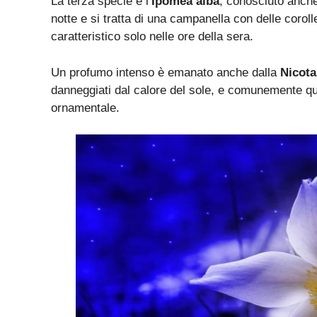
La terza specie è l’
Ipomea alba
, conosciuto anche
notte e si tratta di una campanella con delle cor
caratteristico solo nelle ore della sera.
Un profumo intenso è emanato anche dalla
Nicota
danneggiati dal calore del sole, e comunemente q
ornamentale.