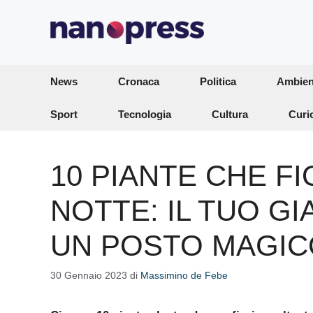
Vai
al
contenuto
News
Cronaca
Politica
Ambien
Sport
Tecnologia
Cultura
Curi
10 PIANTE CHE F
NOTTE: IL TUO G
UN POSTO MAGIC
30 Gennaio 2023
di
Massimino de Febe